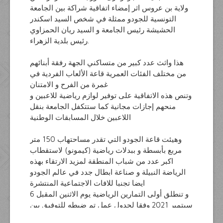
ولاية بن عروس اثر إمضاء اتفاقية شراكة بين الجامعة
التونسية للجودو ممثلة في شخص السيد اسكندر
الحشيشة رئيس الجامعة و السيد ريان الحمزاوي
رئيس بلدية الزهراء.
هذا واثث عدد كبير من متساكني الجهة رفقة أبنائهم
من مختلف الفئات العمرية قاعة الألعاب الفردية في
غمرة من الفرح و الامتنان
وتنص هذه الاتفاقية على توفير لوازم رياضية للاعبين و
منحهم إجازات مجانية كما ستتكفل الجامعة بنقل
اللاعبين خلال المسابقات الوطنية
وهيئت قاعة الجودو التي تقدر مساحتهاب 150 متر
مربع بأبسطة و ببدلات رياضية (كيمونو) لاستقطاب
اكبر عدد من شباب المنطقة لمزيد الارتقاء بهذه
الرياضة النبيلة و صناعة ابطال جدد في عالم الجودو
ايضا تجنبا للافات الاجتماعية المنتشرة
و تنطلق أولى التمارين الرياضية يوم الاثنين المقبل 6
سبتمبر 2021 وفقا لجدول عمل تم ضبطه للتوفيق بين
أوقات الدراسة و مواعيد التمارين الرياضية