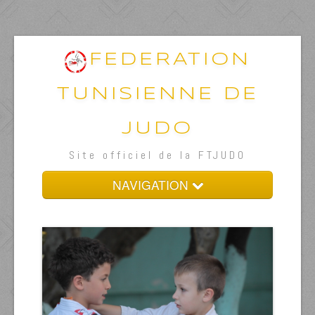
FEDERATION
TUNISIENNE DE
JUDO
Site officiel de la FTJUDO
NAVIGATION
La fédération
Direction Technique
Activités
Techniques